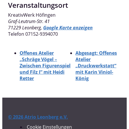
Veranstaltungsort
KreativWerk Höfingen
Graf-Leutrum-Str. 41
71229
Leonberg
,
Google Karte anzeigen
Telefon
07152-9394070
Offenes Atelier
Abgesagt: Offenes
„Schräge Vögel –
Atelier
Zwischen Figurenspiel
„Druckwerkstatt“
und Filz I“ mit Heidi
mit Karin Viniol-
Retter
König
© 2026 Atrio Leonberg e.V.
Cookie Einstellungen