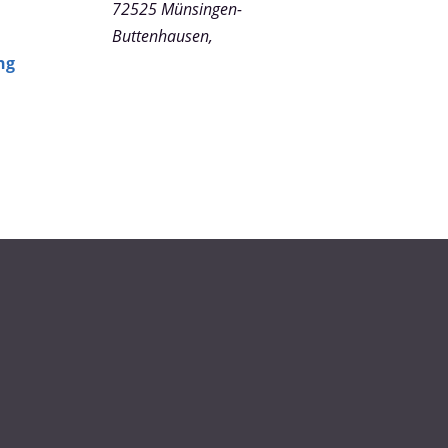
72525
Münsingen-
Buttenhausen
,
ng