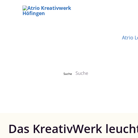
Zum
Inhalt
springen
Atrio 
Suche
Das KreativWerk leuch